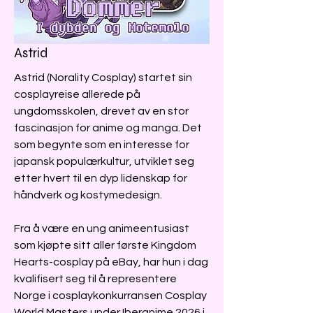
Astrid
Astrid (Norality Cosplay) startet sin
cosplayreise allerede på
ungdomsskolen, drevet av en stor
fascinasjon for anime og manga. Det
som begynte som en interesse for
japansk populærkultur, utviklet seg
etter hvert til en dyp lidenskap for
håndverk og kostymedesign.
Fra å være en ung animeentusiast
som kjøpte sitt aller første Kingdom
Hearts-cosplay på eBay, har hun i dag
kvalifisert seg til å representere
Norge i cosplaykonkurransen Cosplay
World Masters under Iberanime 2026 i