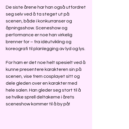
De siste årene har han også utfordret
seg selv ved å ta steget ut på
scenen, både i konkurranser og
åpningsshow. Sceneshow og
performance er noe han virkelig
brenner for – fra idéutvikling og
koreografi til planlegging av lyd og lys.
For ham er det noe helt spesielt ved å
kunne presentere karakteren sin på
scenen, vise frem cosplayet sitt og
dele gleden over en karakter med
hele salen. Han gleder seg stort til å
se hvilke sprell deltakerne i årets
sceneshow kommer til å by på!