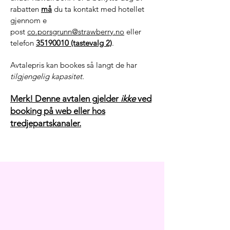
rabatten
må
du ta kontakt med hotellet
gjennom e
post
co.porsgrunn@strawberry.no
eller
telefon
35190010
(tastevalg 2)
.
Avtalepris kan bookes så langt de har
tilgjengelig kapasitet.
Merk! Denne avtalen gjelder
ikke
ved
booking
på web eller hos
tredjepartskanaler.