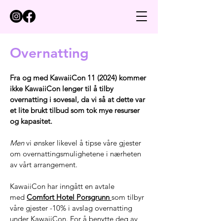
Overnatting
Fra og med KawaiiCon 11 (2024) kommer
ikke KawaiiCon lenger til å tilby
overnatting i sovesal, da vi så at dette var
et lite brukt tilbud som tok mye resurser
og kapasitet.
Men
vi ønsker likevel å tipse våre gjester
om overnattingsmulighetene i nærheten
av vårt arrangement.
KawaiiCon har inngått en avtale
med
Comfort Hotel Porsgrunn
som tilbyr
våre gjester -10% i avslag overnatting
under KawaiiCon.
For å benytte deg av