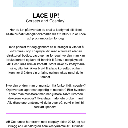
LACE UP!
Corsets and Cosplay!
Har du lurt på hvordan du skal ta kostymet ditt til det
neste nivået? Mangler overdelen din struktur? Da er Lace
up! programposten for deg!
Dette panelet tar deg gjennom alt du trenger å vite for å
«stramme» opp cosplayet ditt med et korsett eller en
strukturert bodice. Lace up! tar for seg hvordan man kan
bruke korsett og korsett-teknikk til å heve cosplayet sitt.
AB Costumes bruker korsett i store deler av kostymene
sine, eller teknikker brukt til å lage korsetter, og hun
kommer til å dele sin erfaring og kunnskap rundt dette
temaet.
Hvordan endrer man et mønster til å funke til ditt cosplay?
Og hvordan lager man egentlig et mønster? Eller hvordan
finner man mønsteret man kan justere selv? Hvordan
dekorere korsetter? Hva slags materielle bruker man?
Alle disse spørsmålene vil du få svar på, og vil enkelt bli
forklart i panelet.
AB Costumes har drevet med cosplay siden 2012, og har
i tillegg en Bachelorgrad som kostymemaker. Du finner