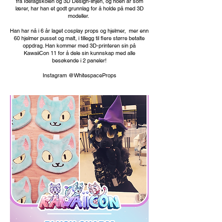
fra Idefagskolen og 3D Design-linjen, og noen år som
lærer, har han et godt grunnlag for å holde på med 3D
modeller.
Han har nå i 6 år laget cosplay props og hjelmer, mer enn
60 hjelmer pusset og malt, i tillegg til flere større betalte
oppdrag. Han kommer med 3D-printeren sin på
KawaiiCon 11 for å dele sin kunnskap med alle
besøkende i 2 paneler!
Instagram @WhitespaceProps