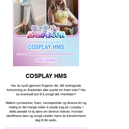
COSPLAY HMS
H
ar du sydd gjennom fingeren din, fått andregrads
forbrenning av limpistolen eller pustet inn foam-støv? Har
du eventuelt lyst til å unngå det i fremtiden?
Mellom symaskiner, foam, varmepistoler og diverse lim og
maling er det mange måter å skade seg på i cosplay. I
dette panelet vil du lære om diverse risikoer, hvordan
identifisere dem og unngå skader mens du transformerer
deg til din waifu.