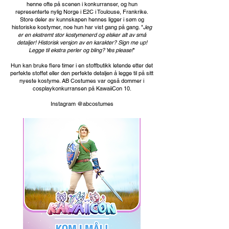
henne ofte på scenen i konkurranser, og hun
representerte nylig Norge i E2C i Toulouse, Frankrike.
Store deler av kunnskapen hennes ligger i søm og
historiske kostymer, noe hun har vist gang på gang. "
Jeg
er en ekstremt stor kostymenerd og elsker alt av små
detaljer! Historisk versjon av en karakter? Sign me up!
Legge til ekstra perler og bling? Yes please!
"
Hun kan bruke flere timer i en stoffbutikk letende etter det
perfekte stoffet eller den perfekte detaljen å legge til på sitt
nyeste kostyme. AB Costumes var også dommer i
cosplaykonkurransen på KawaiiCon 10.
Instagram @abcostumes