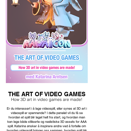
THE ART OF VIDEO GAMES
How 3D art in video games are made!
Er du interessert i å lage videospill, eller synes at 3D art i
videospill er spennende? I dette panelet vil du få se
hvordan et spill blir laget helt fra start, og hvordan man
kan lage både stiliserte og realistiske 3D assets for AAA
spill. Katarina ønsker å inspirere andre ved å fortelle om
hvordan videospill bringer oss sammen, hvordan spill blir