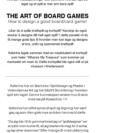
laget og at spill er mer enn bare spill!
THE ART OF BOARD GAMES
How to design a good board/card game!
Liker du å spille brettspill og kortspill? Kanskje du også
ønsker å designe ditt helt eget spill? I dette panelet vil du
få mange gode tips til hvordan man kan lage og designe
et bra, unikt og spennende brettspill!
Katarina lagde sammen med en medstudent et kortspill
som heter “Where’s My Treasure” som kommer på
markedet om noen år. Dette kortspillet ble også stilt ut på
museum i Kristiansand.
Katarina har en Bachelor i Spilldesign og Master i
Video Games Art, og har totalt 6 års erfaring i hvordan
spill blir laget. Denne kunnskapen ønsker hun å dele
med oss på KawaiiCon 11!
Katarina har alltid synes at spill og tegning har vært
gøy, og som liten gikk mye av tiden hennes til dette.
"
Da jeg ble 16 år gammel innså jeg at "spilldesigner" var
en jobb man kunne få, så jeg bestemte meg for å satse,
og løp etter drømmen.
" Etter mange år med utdanning