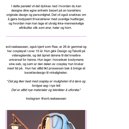
I dette panelet vil det dykkes ned i hvordan du kan
designe dine egne antrekk basert på en karakters
originale design og personlighet. Det vil også snakkes om
å gjøre bodypaint til karakterer med uvanlige hudfarger,
og hvordan man kan lage et utvalg ikke-menneskelige
attributter slik som ører, haler og horn.
evil.reebeexeen, også kjent som Ree, er 26 år gammel og
har cosplayet i over 10 år. Hun gikk Design og Tekstil på
videregående, og det åpnet dørene til det kreative
universet for henne. Hun lager i hovedsak kostymene
sine selv, og søm er den delen av cosplay hun bruker
mest tid på. Hun har alltid likt prosessen bak å bringe et
karakterdesign til virkeligheten.
"
Det jeg liker best med cosplay er muligheten til å lære og
fordype seg i nye felt.
Det er alltid nye materialer og teknikker å utforske.
"
Instagram @evil.reebeexeen