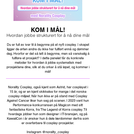
KOM I MÅL!
Hvordan jobbe strukturert for å nå dine mål
Du er full av iver til å begynne på et nytt cosplay. I skapet
ligger de ørten andre du ikke har fullført ennå og dømmer
deg. Hvorfor er det så lett å begynne, men så vanskelig å
fullføre et prosjekt? I dette panelet får du konkrete
metoder for hvordan å jobbe systematisk med
prosjektene dine, slik at du orker å stå løpet, og kommer i
mål!
Norality Cosplay, også kjent som Astrid, har cosplayet i
15 år, og er en kjent skikkelse for mange i det norske
cosplay-miljøet. Når hun ikke er på stand med Cosplay
Against Cancer liker hun seg på scenen. I 2023 vant hun
Performance-konkurransen på Magicon med sitt
fantastiske Korra, fra The Legend of Korra cosplay. Til
hverdags jobber hun som designer i IT-bransjen, og på
KawaiiCon i år ønsker hun å dele lærdommer derfra som
er overførbare til cosplay-prosjekter.
Instagram @norality_cosplay