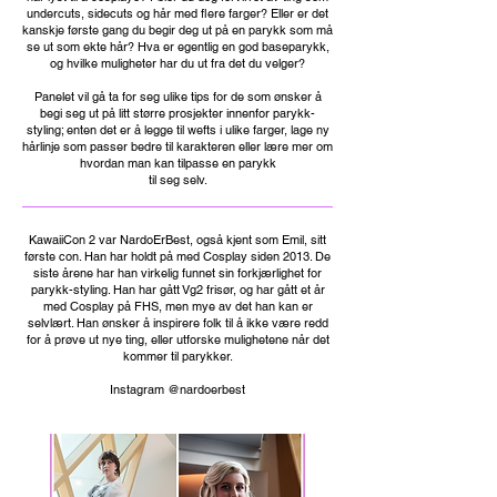
undercuts, sidecuts og hår med flere farger? Eller er det
kanskje første gang du begir deg ut på en parykk som må
se ut som ekte hår? Hva er egentlig en god baseparykk,
og hvilke muligheter har du ut fra det du velger?
Panelet vil gå ta for seg ulike tips for de som ønsker å
begi seg ut på litt større prosjekter innenfor parykk-
styling; enten det er å legge til wefts i ulike farger, lage ny
hårlinje som passer bedre til karakteren eller lære mer om
hvordan man kan tilpasse en parykk
til seg selv.
KawaiiCon 2 var NardoErBest, også kjent som Emil, sitt
første con. Han har holdt på med Cosplay siden 2013. De
siste årene har han virkelig funnet sin forkjærlighet for
parykk-styling. Han har gått Vg2 frisør, og har gått et år
med Cosplay på FHS, men mye av det han kan er
selvlært. Han ønsker å inspirere folk til å ikke være redd
for å prøve ut nye ting, eller utforske mulighetene når det
kommer til parykker.
Instagram @nardoerbest