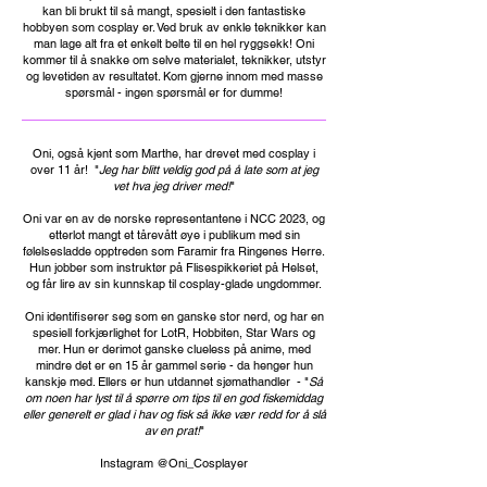
kan bli brukt til så mangt, spesielt i den fantastiske
hobbyen som cosplay er. Ved bruk av enkle teknikker kan
man lage alt fra et enkelt belte til en hel ryggsekk! Oni
kommer til å snakke om selve materialet, teknikker, utstyr
og levetiden av resultatet. Kom gjerne innom med masse
spørsmål - ingen spørsmål er for dumme!
Oni, også kjent som Marthe, har drevet med cosplay i
over 11 år! "
Jeg har blitt veldig god på å late som at jeg
vet hva jeg driver med!
"
Oni var en av de norske representantene i NCC 2023, og
etterlot mangt et tårevått øye i publikum med sin
følelsesladde opptreden som Faramir fra Ringenes Herre.
Hun jobber som instruktør på Flisespikkeriet på Helset,
og får lire av sin kunnskap til cosplay-glade ungdommer.
Oni identifiserer seg som en ganske stor nerd, og har en
spesiell forkjærlighet for LotR, Hobbiten, Star Wars og
mer. Hun er derimot ganske clueless på anime, med
mindre det er en 15 år gammel serie - da henger hun
kanskje med. Ellers er hun utdannet sjømathandler - "
Så
om noen har lyst til å spørre om tips til en god fiskemiddag
eller generelt er glad i hav og fisk så ikke vær redd for å slå
av en prat!
"
Instagram @Oni_Cosplayer