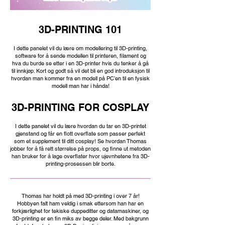
3D-PRINTING 101
I dette panelet vil du lære om modellering til 3D-printing,
software for å sende modellen til printeren, filament og
hva du burde se etter i en 3D-printer hvis du tenker å gå
til innkjøp. Kort og godt så vil det bli en god introduksjon til
hvordan man kommer fra en modell på PC’en til en fysisk
modell man har i hånda!
3D-PRINTING FOR COSPLAY
I dette panelet vil du lære hvordan du tar en 3D-printet
gjenstand og får en flott overflate som passer perfekt
som et supplement til ditt cosplay! Se hvordan Thomas
jobber for å få rett størrelse på props, og finne ut metoden
han bruker for å lage overflater hvor ujevnhetene fra 3D-
printing-prosessen blir borte.
Thomas har holdt på med 3D-printing i over 7 år!
Hobbyen falt ham veldig i smak ettersom han har en
forkjærlighet for tekiske duppeditter og datamaskiner, og
3D-printing er en fin miks av begge deler. Med bakgrunn