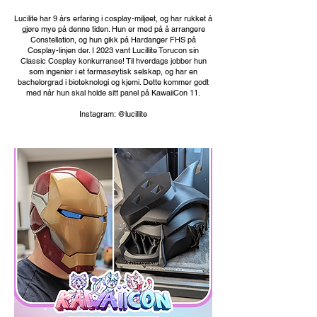
Lucilite har 9 års erfaring i cosplay-miljøet, og har rukket å
gjøre mye på denne tiden. Hun er med på å arrangere
Constellation, og hun gikk på Hardanger FHS på
Cosplay-linjen der. I 2023 vant Lucillite Torucon sin
Classic Cosplay konkurranse! Til hverdags jobber hun
som ingeniør i et farmasøytisk selskap, og har en
bachelorgrad i bioteknologi og kjemi. Dette kommer godt
med når hun skal holde sitt panel på KawaiiCon 11.
Instagram: @lucillite