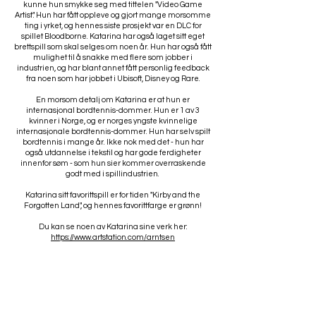
kunne hun smykke seg med tittelen "Video Game
Artist". Hun har fått oppleve og gjort mange morsomme
ting i yrket, og hennes siste prosjekt var en DLC for
spillet Bloodborne. Katarina har også laget sitt eget
brettspill som skal selges om noen år. Hun har også fått
mulighet til å snakke med flere som jobber i
industrien, og har blant annet fått personlig feedback
fra noen som har jobbet i Ubisoft, Disney og Rare.
En morsom detalj om Katarina er at hun er
internasjonal bordtennis-dommer. Hun er 1 av 3
kvinner i Norge, og er norges yngste kvinnelige
internasjonale bordtennis-dommer. Hun har selv spilt
bordtennis i mange år. Ikke nok med det - hun har
også utdannelse i tekstil og har gode ferdigheter
innenfor søm - som hun sier kommer overraskende
godt med i spillindustrien.
Katarina sitt favorittspill er for tiden "Kirby and the
Forgotten Land", og hennes favorittfarge er grønn!
Du kan se noen av Katarina sine verk her:
https://www.artstation.com/arntsen